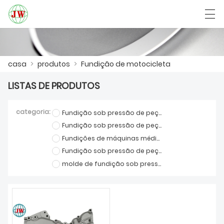
العربية
Български
Deutsch
English
casa
>
produtos
>
Fundição de motocicleta
LISTAS DE PRODUTOS
CASA
categoria:
Fundição sob pressão de peças de móveis
PRODUTOS
Fundição sob pressão de peças de comunicação
Fundições de máquinas médicas
NOTÍCIA
Fundição sob pressão de peças automotivas
CASO
molde de fundição sob pressão
SHOW DE FÁBRICA
FALE CONOSCO