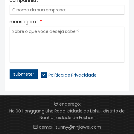
companhia :
mensagem :
*
submeter
Política de Privacidade
endereço:
No.90 Honggang Lihe Road, cidade de Lishui, distrito de
Nanhai, cidade de Foshan
oemail:
sunny@nhjiawei.com