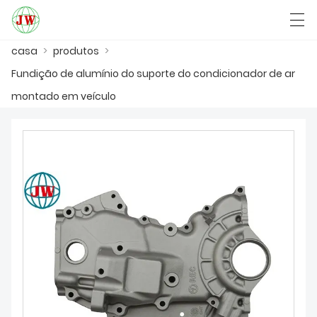
casa
>
produtos
>
العربية
Български
Deutsch
English
Fundição de alumínio do suporte do condicionador de ar
montado em veículo
CASA
PRODUTOS
NOTÍCIA
CASO
SHOW DE FÁBRICA
FALE CONOSCO