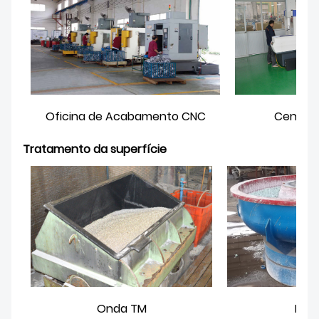
Oficina de Acabamento CNC
Centro 
Tratamento da superfície
Onda TM
Moe