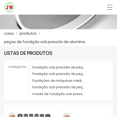
العربية
Български
Deutsch
English
casa
>
produtos
>
peças de fundição sob pressão de alumínio
CASA
LISTAS DE PRODUTOS
PRODUTOS
categoria:
Fundição sob pressão de peças de móveis
NOTÍCIA
Fundição sob pressão de peças de comunicação
Fundições de máquinas médicas
CASO
Fundição sob pressão de peças automotivas
molde de fundição sob pressão
SHOW DE FÁBRICA
FALE CONOSCO