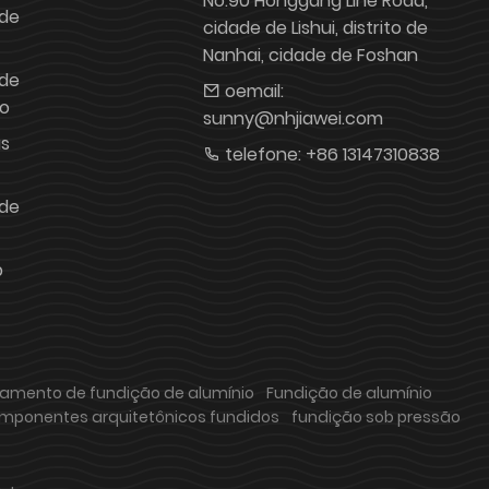
No.90 Honggang Lihe Road,
 de
cidade de Lishui, distrito de
Nanhai, cidade de Foshan
 de
oemail:
o
sunny@nhjiawei.com
as
telefone:
+86 13147310838
 de
b
amento de fundição de alumínio
Fundição de alumínio
mponentes arquitetônicos fundidos
fundição sob pressão