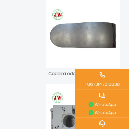
Cadeira odontológica de fundição sob pressão de alumínio
+86 13147310838
WhatsApp
WhatsApp