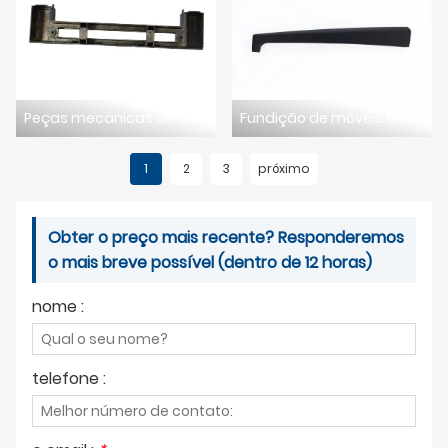
Peças mecânicas de alumínio fundido sob pressão e moldes de fundição: potencializando a precisão e a eficiência em máquinas industriais.
Fundição de móveis de alumínio e moldes de fundição: moldando durabilidade e estética na indústria moveleira moderna.
1
2
3
próximo
Obter o preço mais recente? Responderemos
o mais breve possível (dentro de 12 horas)
nome :
telefone :