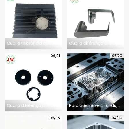
SOBRE NÓS
Qual a tolerância que vocês podem garantir em roscas fundidas sob pressão?
Qual a diferença entre peças fundidas em zinco e em alumínio?
06/01
05/20
Qual a diferença entre fundição de alumínio sob pressão e fundição em areia?
Para que serve a fundição sob pressão de liga de alumínio?
05/06
04/30