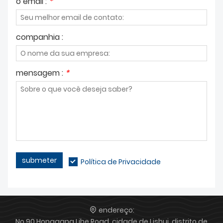
o email :
*
companhia :
mensagem :
*
submeter
Política de Privacidade
endereço:
No.90 Honggang Lihe Road, cidade de Lishui, distrito de