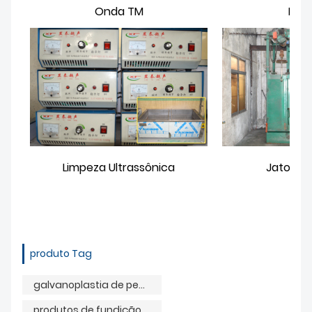
Onda TM
Moe
Limpeza Ultrassônica
Jato de 
produto Tag
galvanoplastia de peças fundidas de alumínio
produtos de fundição de alumínio