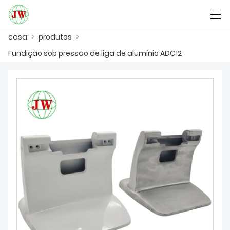
casa
>
produtos
>
العربية
Български
Deutsch
English
Fundição sob pressão de liga de alumínio ADC12
CASA
PRODUTOS
NOTÍCIA
CASO
SHOW DE FÁBRICA
FALE CONOSCO