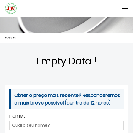
العربية
Български
Deutsch
English
casa
CASA
Empty Data !
PRODUTOS
NOTÍCIA
Obter o preço mais recente? Responderemos
CASO
o mais breve possível (dentro de 12 horas)
SHOW DE FÁBRICA
nome :
FALE CONOSCO