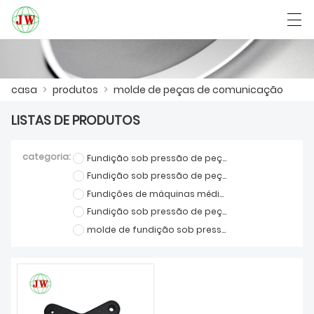
العربية
Български
Deutsch
English
casa
>
produtos
>
molde de peças de comunicação
LISTAS DE PRODUTOS
CASA
categoria:
Fundição sob pressão de peças de móveis
PRODUTOS
Fundição sob pressão de peças de comunicação
Fundições de máquinas médicas
NOTÍCIA
Fundição sob pressão de peças automotivas
CASO
molde de fundição sob pressão
SHOW DE FÁBRICA
FALE CONOSCO