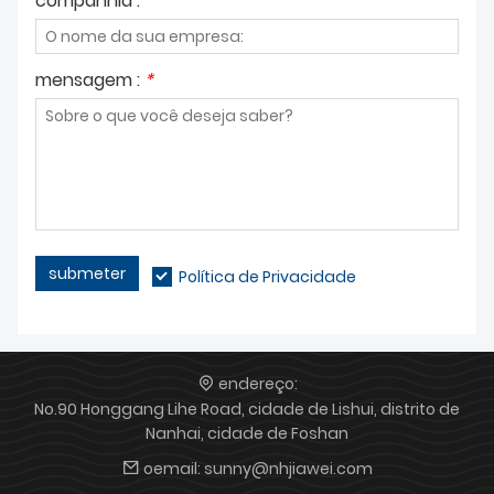
companhia :
mensagem :
*
submeter
Política de Privacidade
endereço:
No.90 Honggang Lihe Road, cidade de Lishui, distrito de
Nanhai, cidade de Foshan
oemail:
sunny@nhjiawei.com